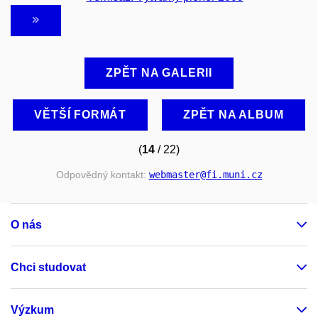
ZPĚT NA GALERII
VĚTŠÍ FORMÁT
ZPĚT NA ALBUM
(
14
/ 22)
Odpovědný kontakt:
webmaster
@fi
.muni
.cz
O nás
Chci studovat
Výzkum