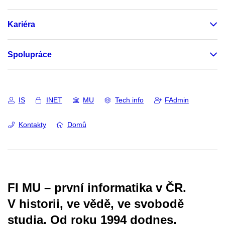
Kariéra
Spolupráce
IS
INET
MU
Tech info
FAdmin
Kontakty
Domů
FI MU – první informatika v ČR.
V historii, ve vědě, ve svobodě
studia.
Od roku 1994 dodnes.