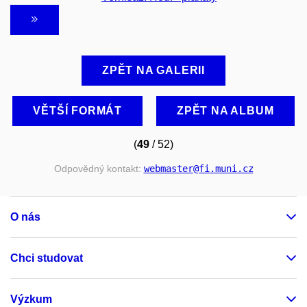
ZPĚT NA GALERII
VĚTŠÍ FORMÁT
ZPĚT NA ALBUM
(
49
/ 52)
Odpovědný kontakt:
webmaster
@fi
.muni
.cz
O nás
Chci studovat
Výzkum