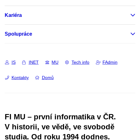
Kariéra
Spolupráce
IS
INET
MU
Tech info
FAdmin
Kontakty
Domů
FI MU – první informatika v ČR.
V historii, ve vědě, ve svobodě
studia.
Od roku 1994 dodnes.