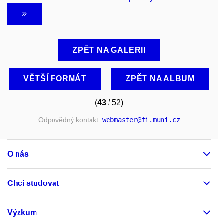
ZPĚT NA GALERII
VĚTŠÍ FORMÁT
ZPĚT NA ALBUM
(
43
/ 52)
Odpovědný kontakt:
webmaster
@fi
.muni
.cz
O nás
Chci studovat
Výzkum