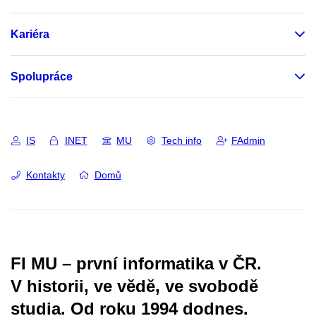
Kariéra
Spolupráce
IS
INET
MU
Tech info
FAdmin
Kontakty
Domů
FI MU – první informatika v ČR.
V historii, ve vědě, ve svobodě
studia.
Od roku 1994 dodnes.