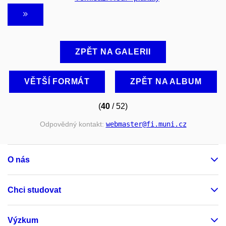
ZPĚT NA GALERII
VĚTŠÍ FORMÁT
ZPĚT NA ALBUM
(
40
/ 52)
Odpovědný kontakt:
webmaster
@fi
.muni
.cz
O nás
Chci studovat
Výzkum