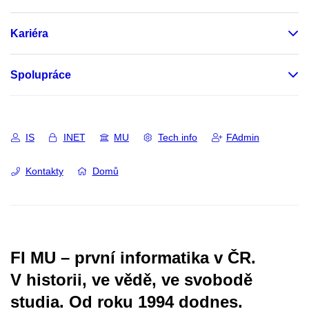
Kariéra
Spolupráce
IS
INET
MU
Tech info
FAdmin
Kontakty
Domů
FI MU – první informatika v ČR.
V historii, ve vědě, ve svobodě
studia.
Od roku 1994 dodnes.