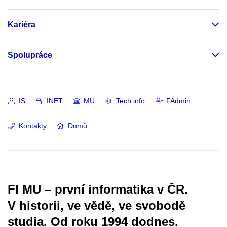
Kariéra
Spolupráce
IS
INET
MU
Tech info
FAdmin
Kontakty
Domů
FI MU – první informatika v ČR.
V historii, ve vědě, ve svobodě
studia.
Od roku 1994 dodnes.