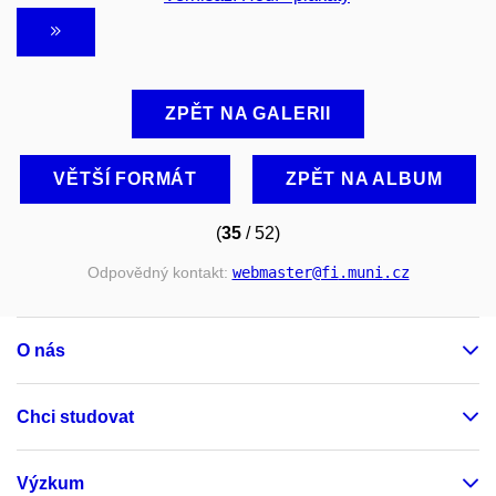
ZPĚT NA GALERII
VĚTŠÍ FORMÁT
ZPĚT NA ALBUM
(
35
/ 52)
Odpovědný kontakt:
webmaster
@fi
.muni
.cz
O nás
Chci studovat
Výzkum