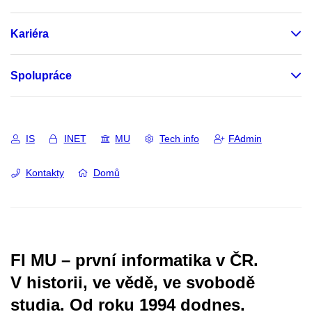
Kariéra
Spolupráce
IS
INET
MU
Tech info
FAdmin
Kontakty
Domů
FI MU – první informatika v ČR.
V historii, ve vědě, ve svobodě
studia.
Od roku 1994 dodnes.