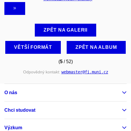
ZPĚT NA GALERII
VĚTŠÍ FORMÁT
ZPĚT NA ALBUM
(
5
/ 52)
Odpovědný kontakt:
webmaster
@fi
.muni
.cz
O nás
Chci studovat
Výzkum