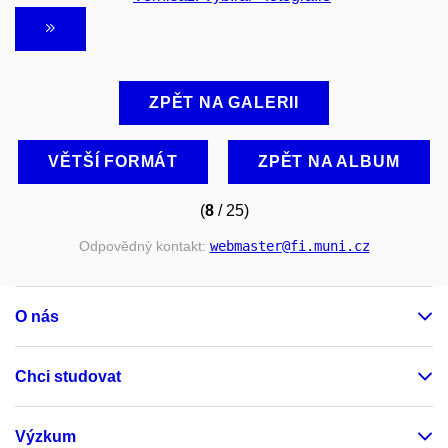
ZPĚT NA GALERII
VĚTŠÍ FORMÁT
ZPĚT NA ALBUM
(
8
/ 25)
Odpovědný kontakt:
webmaster
@fi
.muni
.cz
O nás
Chci studovat
Výzkum