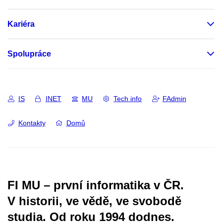
Kariéra
Spolupráce
IS
INET
MU
Tech info
FAdmin
Kontakty
Domů
FI MU – první informatika v ČR.
V historii, ve vědě, ve svobodě
studia.
Od roku 1994 dodnes.