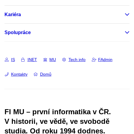
Kariéra
Spolupráce
IS
INET
MU
Tech info
FAdmin
Kontakty
Domů
FI MU – první informatika v ČR.
V historii, ve vědě, ve svobodě
studia.
Od roku 1994 dodnes.