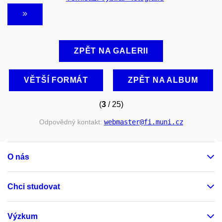
ZPĚT NA GALERII
VĚTŠÍ FORMÁT
ZPĚT NA ALBUM
(
3
/ 25)
Odpovědný kontakt:
webmaster
@fi
.muni
.cz
O nás
Chci studovat
Výzkum