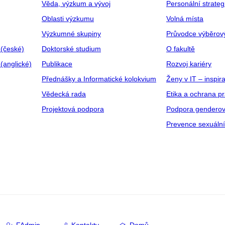
Věda, výzkum a vývoj
Personální strate
Oblasti výzkumu
Volná místa
Výzkumné skupiny
Průvodce výběrov
 (české)
Doktorské studium
O fakultě
(anglické)
Publikace
Rozvoj kariéry
Přednášky a Informatické kolokvium
Ženy v IT – inspira
Vědecká rada
Etika a ochrana p
Projektová podpora
Podpora genderov
Prevence sexuáln