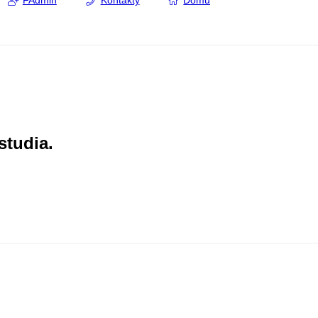
FAdmin
Kontakty
Domů
studia.