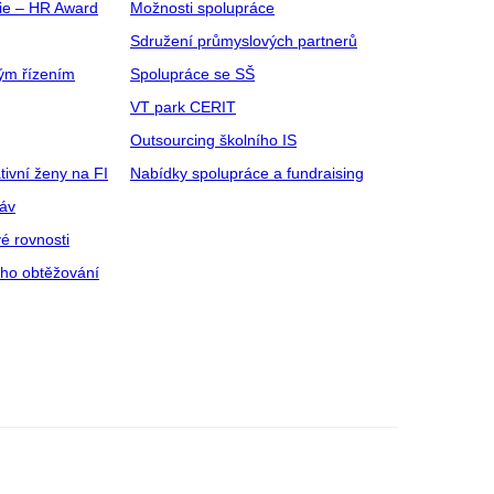
gie – HR Award
Možnosti spolupráce
Sdružení průmyslových partnerů
ým řízením
Spolupráce se SŠ
VT park CERIT
Outsourcing školního IS
tivní ženy na FI
Nabídky spolupráce a fundraising
ráv
é rovnosti
ího obtěžování