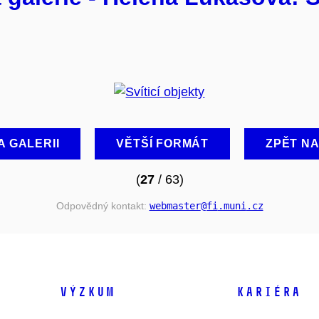
A GALERII
VĚTŠÍ FORMÁT
ZPĚT N
(
27
/ 63)
Odpovědný kontakt:
webmaster
@fi
.muni
.cz
VÝZKUM
KARIÉRA