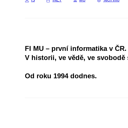
IS
INET
MU
Tech info
FI MU – první informatika v ČR.
V historii, ve vědě, ve svobodě 
Od roku 1994 dodnes.