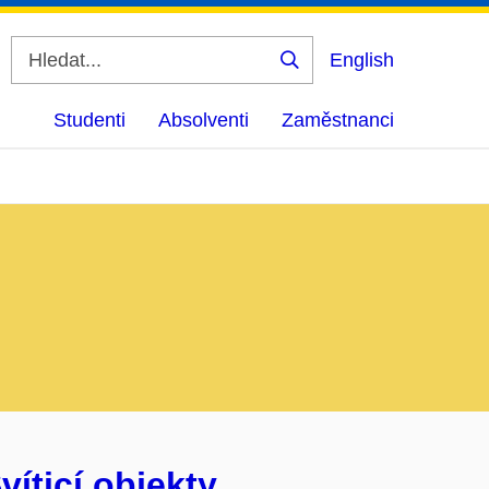
English
Vyhledat
Studenti
Absolventi
Zaměstnanci
íticí objekty