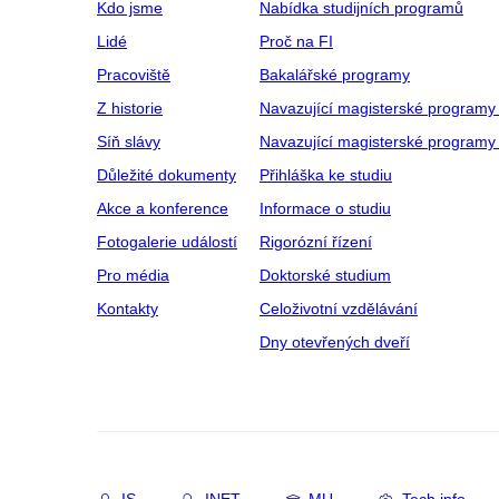
Kdo jsme
Nabídka studijních programů
Lidé
Proč na FI
Pracoviště
Bakalářské programy
Z historie
Navazující magisterské programy
Síň slávy
Navazující magisterské programy 
Důležité dokumenty
Přihláška ke studiu
Akce a konference
Informace o studiu
Fotogalerie událostí
Rigorózní řízení
Pro média
Doktorské studium
Kontakty
Celoživotní vzdělávání
Dny otevřených dveří