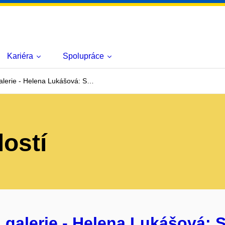
Kariéra
Spolupráce
lerie - Helena Lukášová: S…
lostí
galerie - Helena Lukášová: Sv