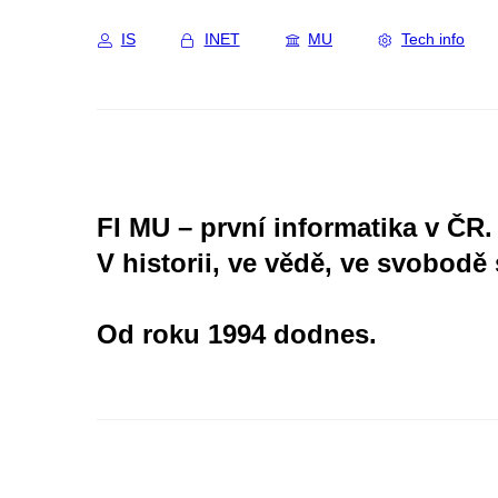
IS
INET
MU
Tech info
FI MU – první informatika v ČR.
V historii, ve vědě, ve svobodě 
Od roku 1994 dodnes.