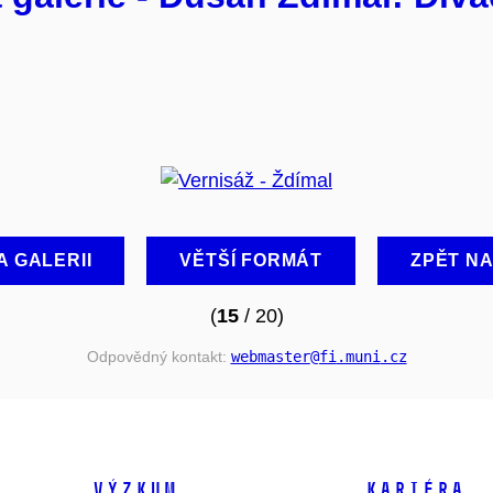
A GALERII
VĚTŠÍ FORMÁT
ZPĚT N
(
15
/ 20)
Odpovědný kontakt:
webmaster
@fi
.muni
.cz
VÝZKUM
KARIÉRA