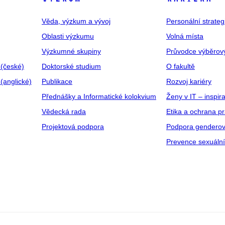
Věda, výzkum a vývoj
Personální strate
Oblasti výzkumu
Volná místa
Výzkumné skupiny
Průvodce výběrov
 (české)
Doktorské studium
O fakultě
(anglické)
Publikace
Rozvoj kariéry
Přednášky a Informatické kolokvium
Ženy v IT – inspira
Vědecká rada
Etika a ochrana p
Projektová podpora
Podpora genderov
Prevence sexuáln