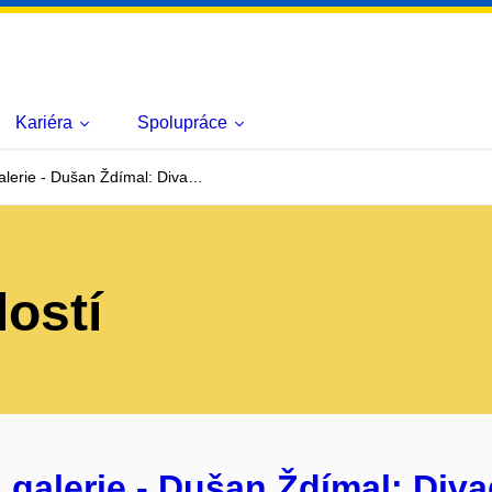
Kariéra
Spolupráce
lerie - Dušan Ždímal: Diva…
lostí
alerie - Dušan Ždímal: Divad