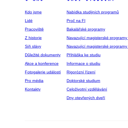
Kdo jsme
Nabídka studijních programů
Lidé
Proč na FI
Pracoviště
Bakalářské programy
Z historie
Navazující magisterské programy
Síň slávy
Navazující magisterské programy 
Důležité dokumenty
Přihláška ke studiu
Akce a konference
Informace o studiu
Fotogalerie událostí
Rigorózní řízení
Pro média
Doktorské studium
Kontakty
Celoživotní vzdělávání
Dny otevřených dveří