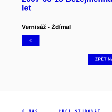
let
Vernisáž - Ždímal
ZPĚT N
O NÁS
CHCI STUDOVAT