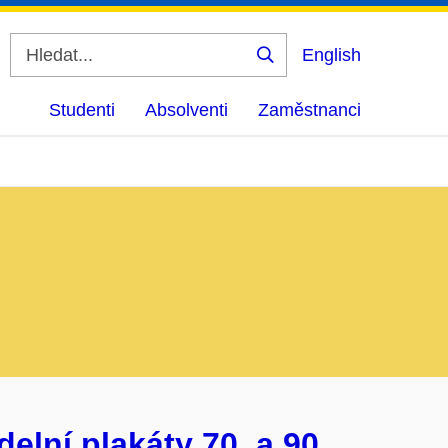
English
Vyhledat
Studenti
Absolventi
Zaměstnanci
elní plakáty 70. a 90.