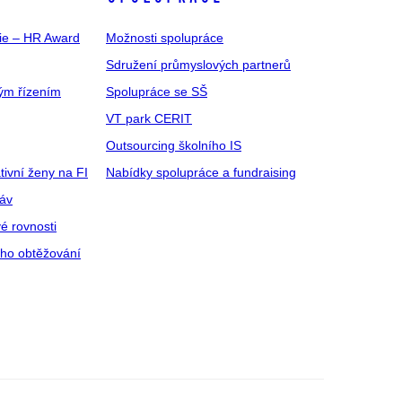
gie – HR Award
Možnosti spolupráce
Sdružení průmyslových partnerů
ým řízením
Spolupráce se SŠ
VT park CERIT
Outsourcing školního IS
tivní ženy na FI
Nabídky spolupráce a fundraising
ráv
é rovnosti
ího obtěžování