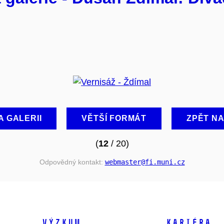
A GALERII
VĚTŠÍ FORMÁT
ZPĚT N
(
12
/ 20)
Odpovědný kontakt:
webmaster
@fi
.muni
.cz
VÝZKUM
KARIÉRA