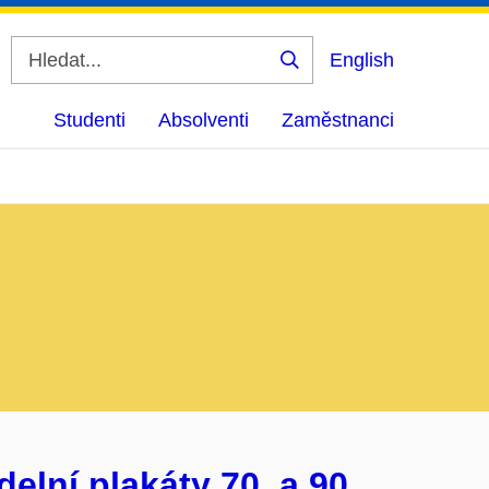
English
Vyhledat
Studenti
Absolventi
Zaměstnanci
elní plakáty 70. a 90.