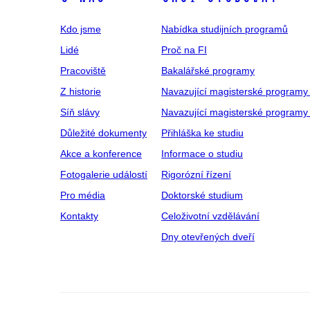
Kdo jsme
Nabídka studijních programů
Lidé
Proč na FI
Pracoviště
Bakalářské programy
Z historie
Navazující magisterské programy
Síň slávy
Navazující magisterské programy 
Důležité dokumenty
Přihláška ke studiu
Akce a konference
Informace o studiu
Fotogalerie událostí
Rigorózní řízení
Pro média
Doktorské studium
Kontakty
Celoživotní vzdělávání
Dny otevřených dveří