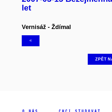
let
Vernisáž - Ždímal
ZPĚT N
O NÁS
CHCI STUDOVAT