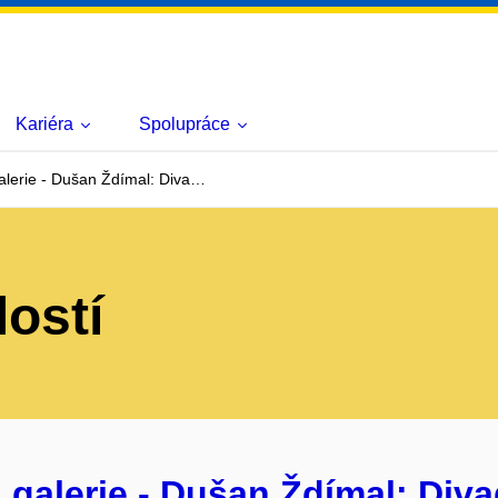
Kariéra
Spolupráce
lerie - Dušan Ždímal: Diva…
lostí
alerie - Dušan Ždímal: Divad