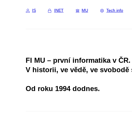
IS
INET
MU
Tech info
FI MU – první informatika v ČR.
V historii, ve vědě, ve svobodě 
Od roku 1994 dodnes.