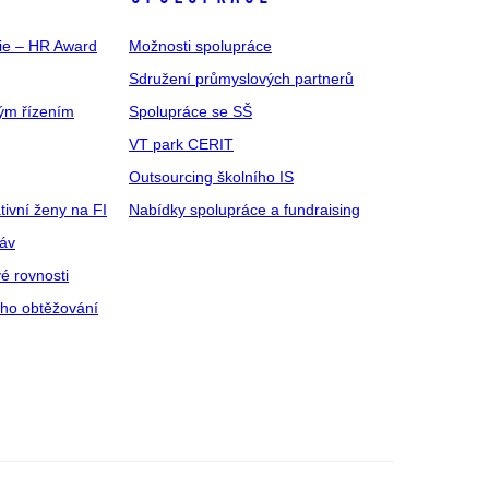
gie – HR Award
Možnosti spolupráce
Sdružení průmyslových partnerů
ým řízením
Spolupráce se SŠ
VT park CERIT
Outsourcing školního IS
tivní ženy na FI
Nabídky spolupráce a fundraising
ráv
é rovnosti
ího obtěžování