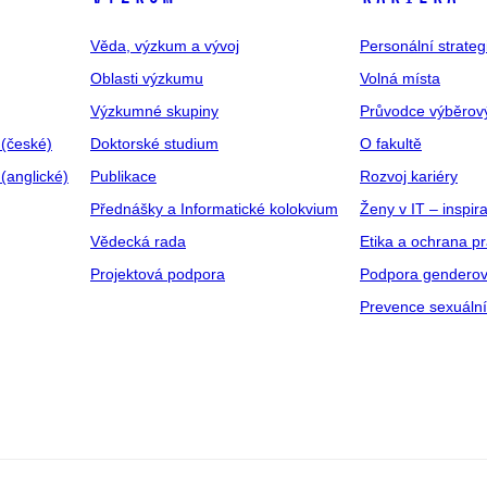
Věda, výzkum a vývoj
Personální strate
Oblasti výzkumu
Volná místa
Výzkumné skupiny
Průvodce výběrov
 (české)
Doktorské studium
O fakultě
(anglické)
Publikace
Rozvoj kariéry
Přednášky a Informatické kolokvium
Ženy v IT – inspira
Vědecká rada
Etika a ochrana p
Projektová podpora
Podpora genderov
Prevence sexuáln