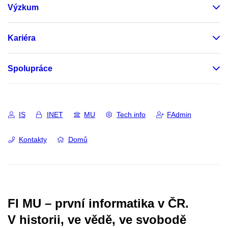
Výzkum
Kariéra
Spolupráce
IS
INET
MU
Tech info
FAdmin
Kontakty
Domů
FI MU – první informatika v ČR.
V historii, ve vědě, ve svobodě