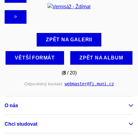
ZPĚT NA GALERII
VĚTŠÍ FORMÁT
ZPĚT NA ALBUM
(
8
/ 20)
Odpovědný kontakt:
webmaster
@fi
.muni
.cz
O nás
Chci studovat