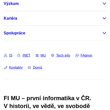
Výzkum
Kariéra
Spolupráce
IS
INET
MU
Tech info
FAdmin
Kontakty
Domů
FI MU – první informatika v ČR.
V historii, ve vědě, ve svobodě