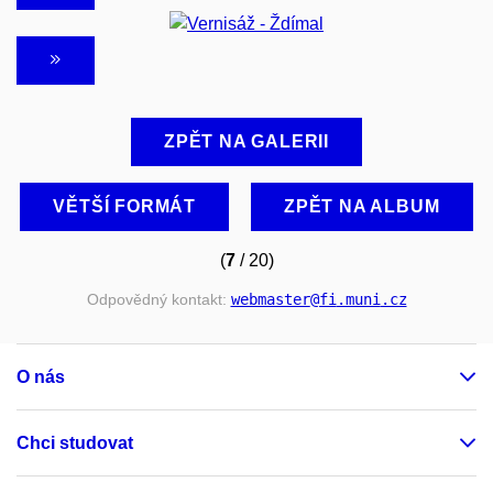
ZPĚT NA GALERII
VĚTŠÍ FORMÁT
ZPĚT NA ALBUM
(
7
/ 20)
Odpovědný kontakt:
webmaster
@fi
.muni
.cz
O nás
Chci studovat