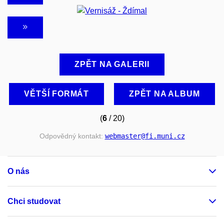
ZPĚT NA GALERII
VĚTŠÍ FORMÁT
ZPĚT NA ALBUM
(
6
/ 20)
Odpovědný kontakt:
webmaster
@fi
.muni
.cz
O nás
Chci studovat