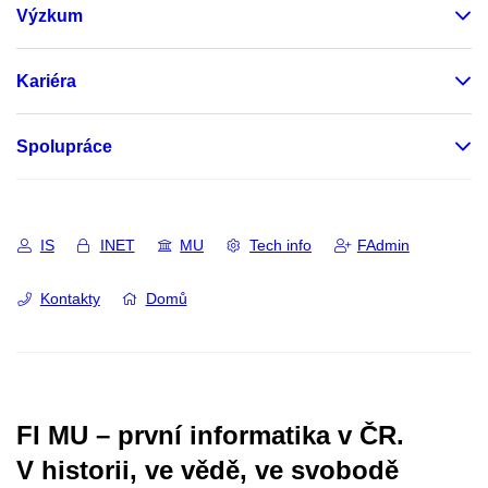
Výzkum
Kariéra
Spolupráce
IS
INET
MU
Tech info
FAdmin
Kontakty
Domů
FI MU – první informatika v ČR.
V historii, ve vědě, ve svobodě