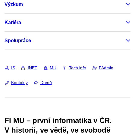
Výzkum
Kariéra
Spolupráce
IS
INET
MU
Tech info
FAdmin
Kontakty
Domů
FI MU – první informatika v ČR.
V historii, ve vědě, ve svobodě