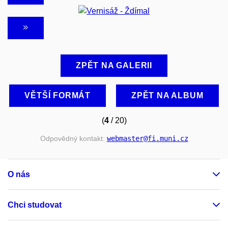
ZPĚT NA GALERII
VĚTŠÍ FORMÁT
ZPĚT NA ALBUM
(
4
/ 20)
Odpovědný kontakt:
webmaster
@fi
.muni
.cz
O nás
Chci studovat