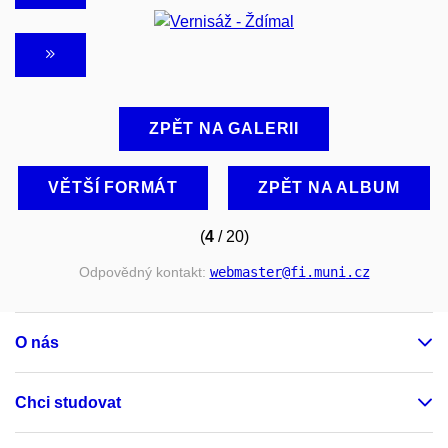
ZPĚT NA GALERII
VĚTŠÍ FORMÁT
ZPĚT NA ALBUM
(
4
/ 20)
Odpovědný kontakt:
webmaster
@fi
.muni
.cz
O nás
Chci studovat