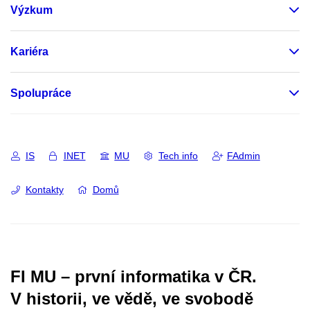
Výzkum
Kariéra
Spolupráce
IS
INET
MU
Tech info
FAdmin
Kontakty
Domů
FI MU – první informatika v ČR.
V historii, ve vědě, ve svobodě