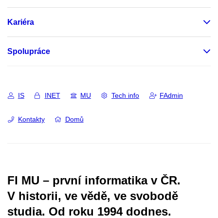
Kariéra
Spolupráce
IS
INET
MU
Tech info
FAdmin
Kontakty
Domů
FI MU – první informatika v ČR.
V historii, ve vědě, ve svobodě
studia.
Od roku 1994 dodnes.