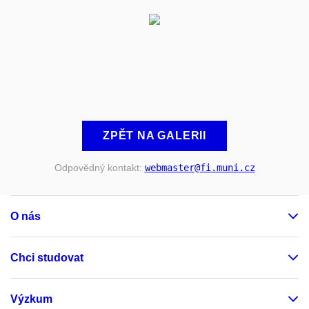
ZPĚT NA GALERII
Odpovědný kontakt:
webmaster
@fi
.muni
.cz
O nás
Chci studovat
Výzkum