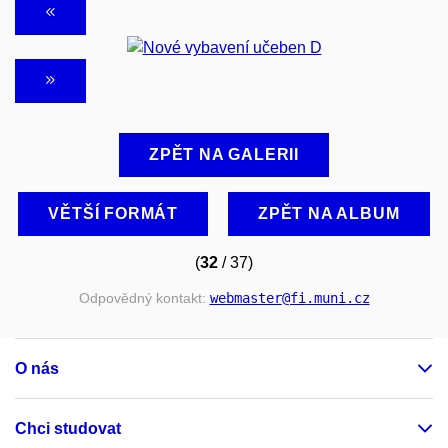
ZPĚT NA GALERII
VĚTŠÍ FORMÁT
ZPĚT NA ALBUM
(
32
/ 37)
Odpovědný kontakt:
webmaster
@fi
.muni
.cz
O nás
Chci studovat