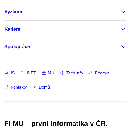
Výzkum
Kariéra
Spolupráce
IS
INET
MU
Tech info
FAdmin
Kontakty
Domů
FI MU – první informatika v ČR.