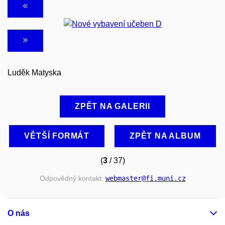
Luděk Matyska
ZPĚT NA GALERII
VĚTŠÍ FORMÁT
ZPĚT NA ALBUM
(
3
/ 37)
Odpovědný kontakt:
webmaster
@fi
.muni
.cz
O nás