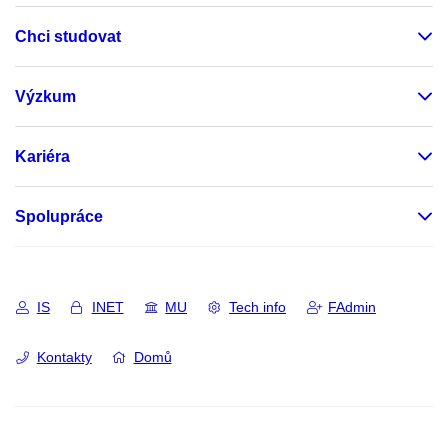
Chci studovat
Výzkum
Kariéra
Spolupráce
IS
INET
MU
Tech info
FAdmin
Kontakty
Domů