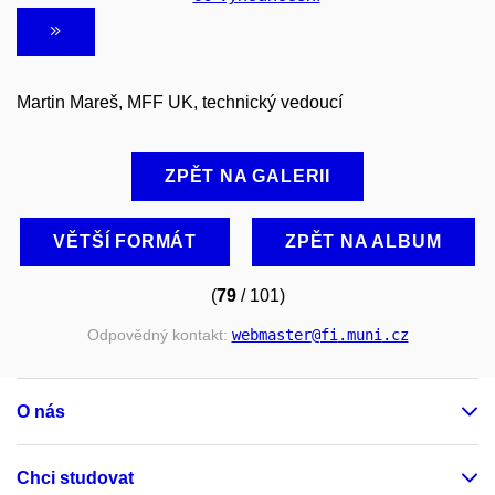
Martin Mareš, MFF UK, technický vedoucí
ZPĚT NA GALERII
VĚTŠÍ FORMÁT
ZPĚT NA ALBUM
(
79
/ 101)
Odpovědný kontakt:
webmaster
@fi
.muni
.cz
O nás
Chci studovat