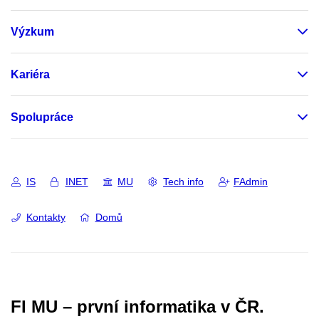
Výzkum
Kariéra
Spolupráce
IS
INET
MU
Tech info
FAdmin
Kontakty
Domů
FI MU – první informatika v ČR.