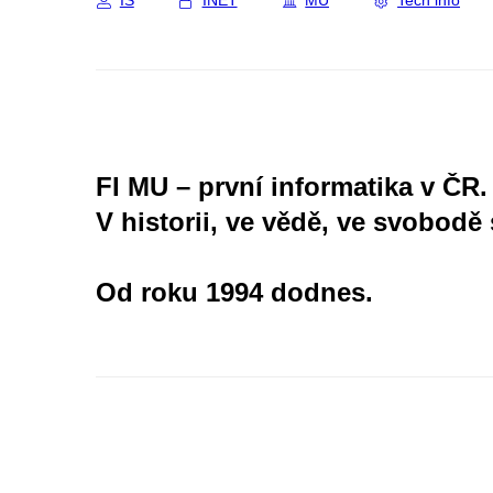
IS
INET
MU
Tech info
FI MU – první informatika v ČR.
V historii, ve vědě, ve svobodě 
Od roku 1994 dodnes.