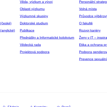
Věda, výzkum a vývoj
Personální strate
Oblasti výzkumu
Volná místa
Výzkumné skupiny
Průvodce výběrov
 (české)
Doktorské studium
O fakultě
(anglické)
Publikace
Rozvoj kariéry
Přednášky a Informatické kolokvium
Ženy v IT – inspira
Vědecká rada
Etika a ochrana p
Projektová podpora
Podpora genderov
Prevence sexuáln