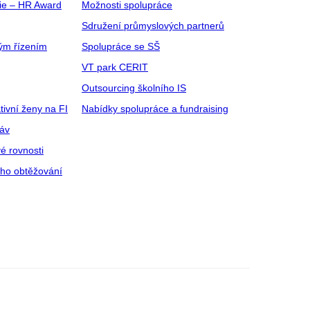
gie – HR Award
Možnosti spolupráce
Sdružení průmyslových partnerů
ým řízením
Spolupráce se SŠ
VT park CERIT
Outsourcing školního IS
tivní ženy na FI
Nabídky spolupráce a fundraising
ráv
é rovnosti
ího obtěžování