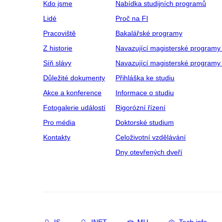
Kdo jsme
Nabídka studijních programů
Lidé
Proč na FI
Pracoviště
Bakalářské programy
Z historie
Navazující magisterské programy
Síň slávy
Navazující magisterské programy 
Důležité dokumenty
Přihláška ke studiu
Akce a konference
Informace o studiu
Fotogalerie událostí
Rigorózní řízení
Pro média
Doktorské studium
Kontakty
Celoživotní vzdělávání
Dny otevřených dveří