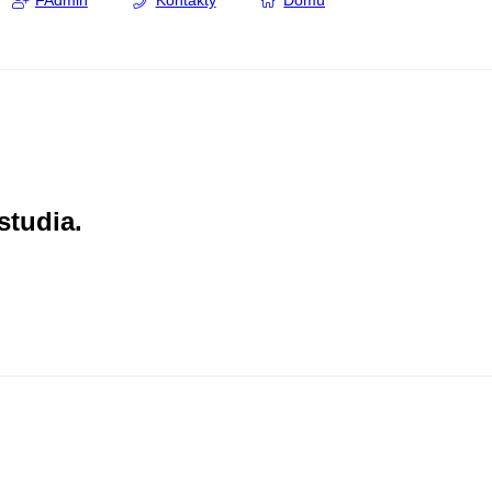
FAdmin
Kontakty
Domů
studia.