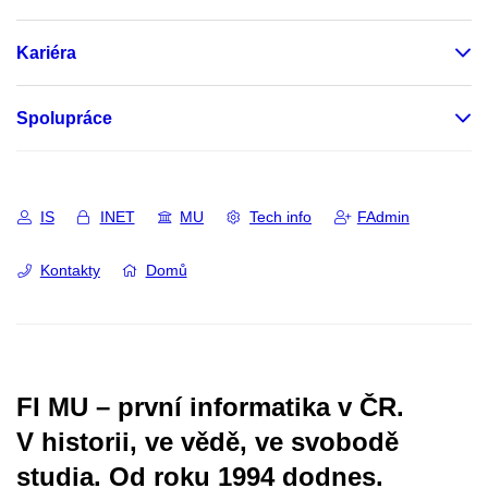
Kariéra
Spolupráce
IS
INET
MU
Tech info
FAdmin
Kontakty
Domů
FI MU – první informatika v ČR.
V historii, ve vědě, ve svobodě
studia.
Od roku 1994 dodnes.