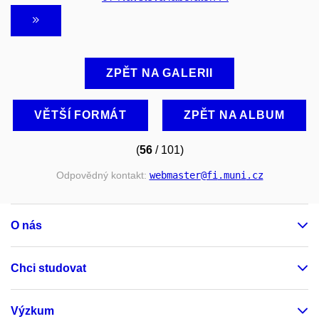
ZPĚT NA GALERII
VĚTŠÍ FORMÁT
ZPĚT NA ALBUM
(
56
/ 101)
Odpovědný kontakt:
webmaster
@fi
.muni
.cz
O nás
Chci studovat
Výzkum