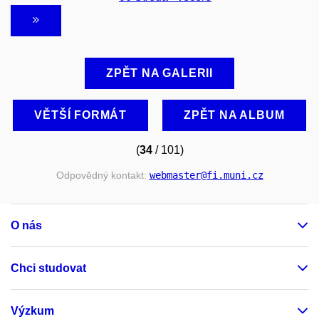
ZPĚT NA GALERII
VĚTŠÍ FORMÁT
ZPĚT NA ALBUM
(
34
/ 101)
Odpovědný kontakt:
webmaster
@fi
.muni
.cz
O nás
Chci studovat
Výzkum