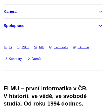
Kariéra
Spolupráce
IS
INET
MU
Tech info
FAdmin
Kontakty
Domů
FI MU – první informatika v ČR.
V historii, ve vědě, ve svobodě
studia.
Od roku 1994 dodnes.