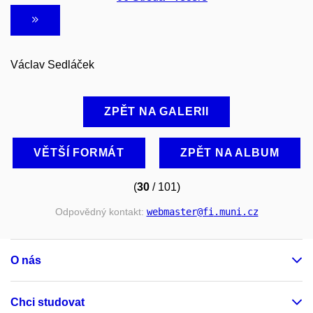
Václav Sedláček
ZPĚT NA GALERII
VĚTŠÍ FORMÁT
ZPĚT NA ALBUM
(
30
/ 101)
Odpovědný kontakt:
webmaster
@fi
.muni
.cz
O nás
Chci studovat