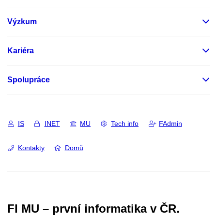
Výzkum
Kariéra
Spolupráce
IS
INET
MU
Tech info
FAdmin
Kontakty
Domů
FI MU – první informatika v ČR.