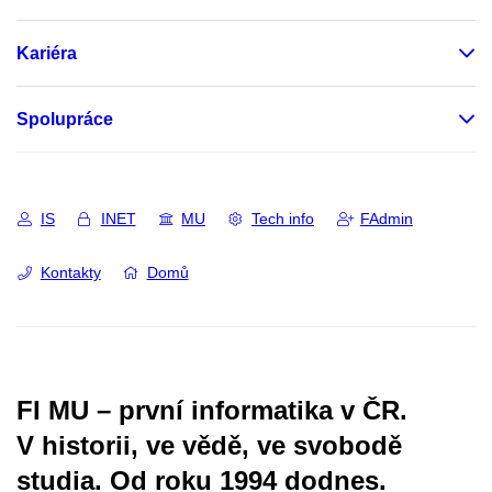
Kariéra
Spolupráce
IS
INET
MU
Tech info
FAdmin
Kontakty
Domů
FI MU – první informatika v ČR.
V historii, ve vědě, ve svobodě
studia.
Od roku 1994 dodnes.