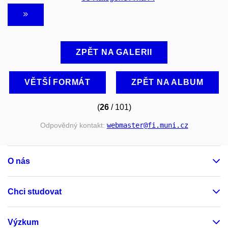
ZPĚT NA GALERII
VĚTŠÍ FORMÁT
ZPĚT NA ALBUM
(
26
/ 101)
Odpovědný kontakt:
webmaster
@fi
.muni
.cz
O nás
Chci studovat
Výzkum