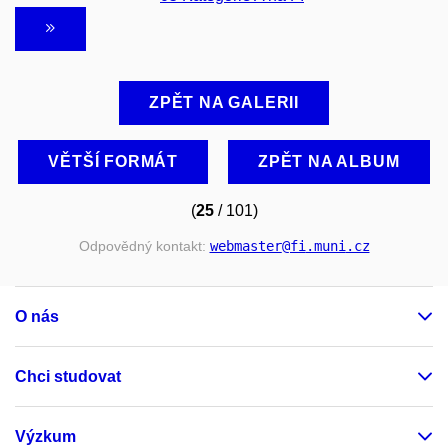
ZPĚT NA GALERII
VĚTŠÍ FORMÁT
ZPĚT NA ALBUM
(
25
/ 101)
Odpovědný kontakt:
webmaster
@fi
.muni
.cz
O nás
Chci studovat
Výzkum