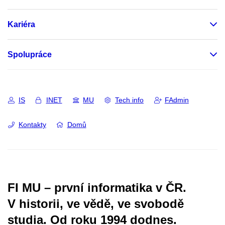
Kariéra
Spolupráce
IS
INET
MU
Tech info
FAdmin
Kontakty
Domů
FI MU – první informatika v ČR.
V historii, ve vědě, ve svobodě
studia.
Od roku 1994 dodnes.