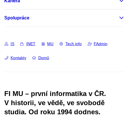
Kariéra
Spolupráce
IS
INET
MU
Tech info
FAdmin
Kontakty
Domů
FI MU – první informatika v ČR.
V historii, ve vědě, ve svobodě
studia.
Od roku 1994 dodnes.