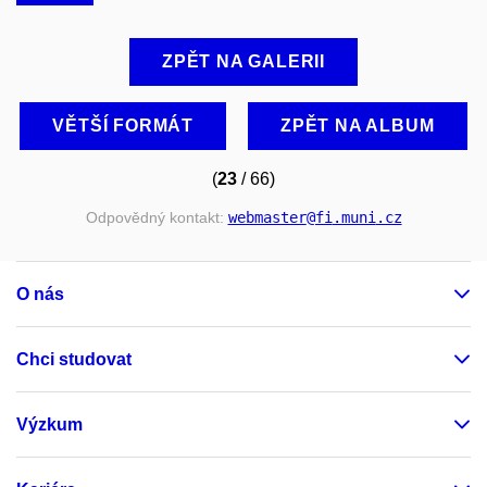
ZPĚT NA GALERII
VĚTŠÍ FORMÁT
ZPĚT NA ALBUM
(
23
/ 66)
Odpovědný kontakt:
webmaster
@fi
.muni
.cz
O nás
Chci studovat
Výzkum