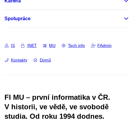
Kariéra
Spolupráce
IS
INET
MU
Tech info
FAdmin
Kontakty
Domů
FI MU – první informatika v ČR.
V historii, ve vědě, ve svobodě
studia.
Od roku 1994 dodnes.