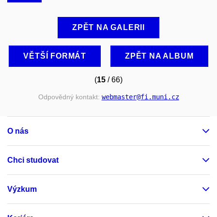
ZPĚT NA GALERII
VĚTŠÍ FORMÁT
ZPĚT NA ALBUM
(
15
/ 66)
Odpovědný kontakt:
webmaster
@fi
.muni
.cz
O nás
Chci studovat
Výzkum