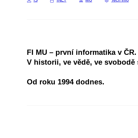
IS
INET
MU
Tech info
FI MU – první informatika v ČR.
V historii, ve vědě, ve svobodě 
Od roku 1994 dodnes.