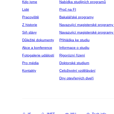
Kdo jsme
Nabídka studijních programů
Lidé
Proč na FI
Pracoviště
Bakalářské programy
Z historie
Navazující magisterské programy
Síň slávy
Navazující magisterské programy 
Důležité dokumenty
Přihláška ke studiu
Akce a konference
Informace o studiu
Fotogalerie událostí
Rigorózní řízení
Pro média
Doktorské studium
Kontakty
Celoživotní vzdělávání
Dny otevřených dveří