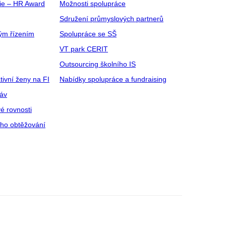
gie – HR Award
Možnosti spolupráce
Sdružení průmyslových partnerů
ým řízením
Spolupráce se SŠ
VT park CERIT
Outsourcing školního IS
tivní ženy na FI
Nabídky spolupráce a fundraising
ráv
é rovnosti
ího obtěžování