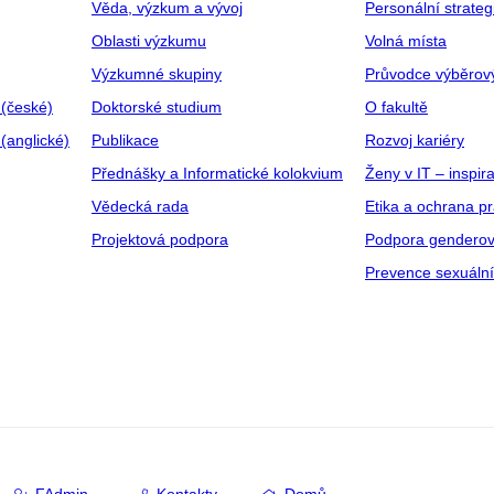
Věda, výzkum a vývoj
Personální strate
Oblasti výzkumu
Volná místa
Výzkumné skupiny
Průvodce výběrov
 (české)
Doktorské studium
O fakultě
(anglické)
Publikace
Rozvoj kariéry
Přednášky a Informatické kolokvium
Ženy v IT – inspira
Vědecká rada
Etika a ochrana p
Projektová podpora
Podpora genderov
Prevence sexuáln