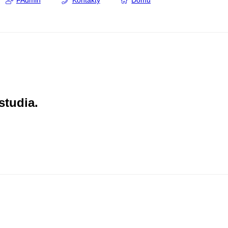
FAdmin
Kontakty
Domů
studia.