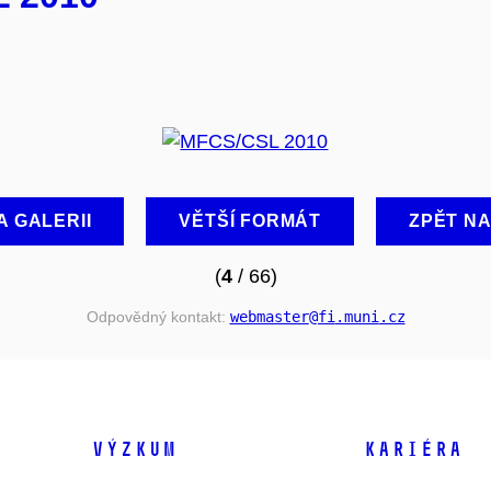
A GALERII
VĚTŠÍ FORMÁT
ZPĚT N
(
4
/ 66)
Odpovědný kontakt:
webmaster
@fi
.muni
.cz
VÝZKUM
KARIÉRA