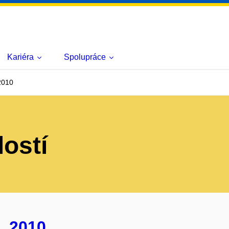
Kariéra
Spolupráce
2010
lostí
L 2010