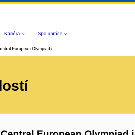
Kariéra
Spolupráce
entral European Olympiad i…
lostí
 Central European Olympiad i