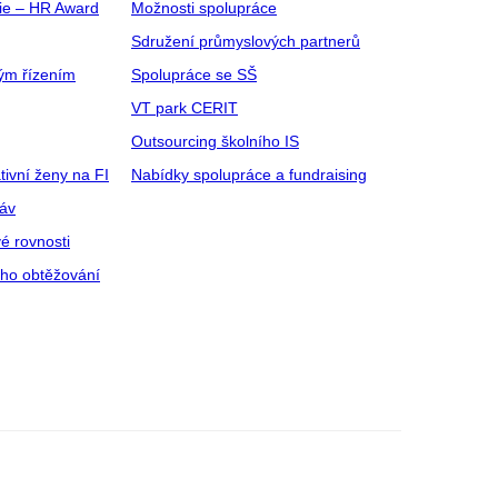
gie – HR Award
Možnosti spolupráce
Sdružení průmyslových partnerů
ým řízením
Spolupráce se SŠ
VT park CERIT
Outsourcing školního IS
tivní ženy na FI
Nabídky spolupráce a fundraising
ráv
é rovnosti
ího obtěžování