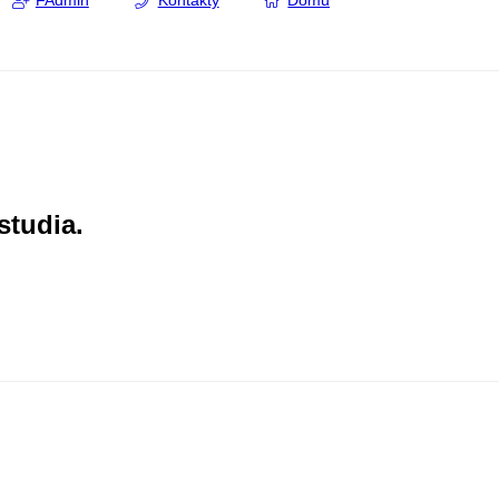
FAdmin
Kontakty
Domů
studia.