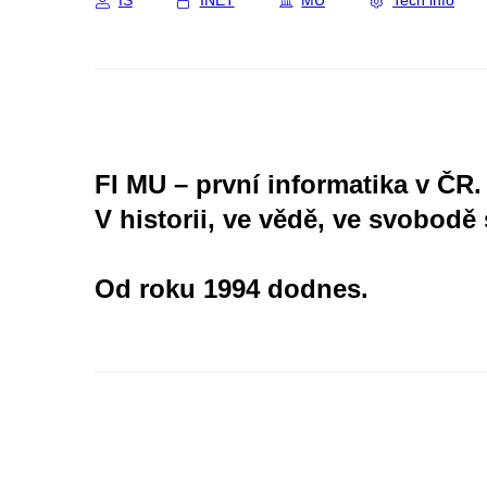
IS
INET
MU
Tech info
FI MU – první informatika v ČR.
V historii, ve vědě, ve svobodě 
Od roku 1994 dodnes.