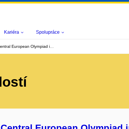
Kariéra
Spolupráce
entral European Olympiad i…
lostí
 Central European Olympiad i