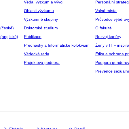
Věda, výzkum a vývoj
Personální strate
Oblasti výzkumu
Volná místa
Výzkumné skupiny
Průvodce výběrov
 (české)
Doktorské studium
O fakultě
(anglické)
Publikace
Rozvoj kariéry
Přednášky a Informatické kolokvium
Ženy v IT – inspira
Vědecká rada
Etika a ochrana p
Projektová podpora
Podpora genderov
Prevence sexuáln