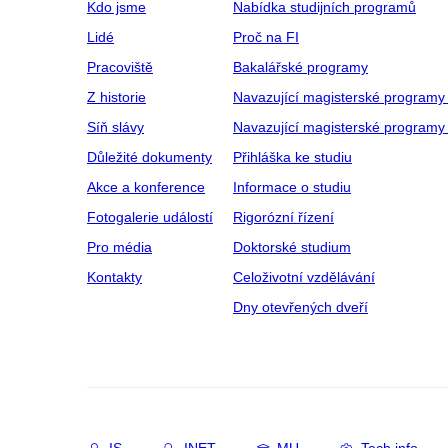
Kdo jsme
Nabídka studijních programů
Lidé
Proč na FI
Pracoviště
Bakalářské programy
Z historie
Navazující magisterské programy
Síň slávy
Navazující magisterské programy 
Důležité dokumenty
Přihláška ke studiu
Akce a konference
Informace o studiu
Fotogalerie událostí
Rigorózní řízení
Pro média
Doktorské studium
Kontakty
Celoživotní vzdělávání
Dny otevřených dveří