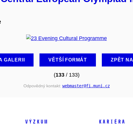
e
A GALERII
VĚTŠÍ FORMÁT
ZPĚT N
(
133
/ 133)
Odpovědný kontakt:
webmaster
@fi
.muni
.cz
VÝZKUM
KARIÉRA