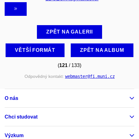
ZPĚT NA GALERII
VĚTŠÍ FORMÁT
ZPĚT NA ALBUM
(
121
/ 133)
Odpovědný kontakt:
webmaster
@fi
.muni
.cz
O nás
Chci studovat
Výzkum