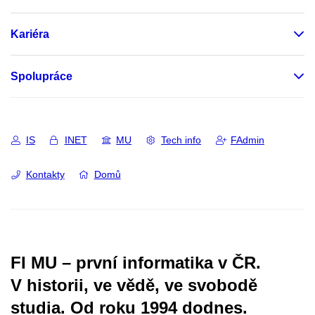
Kariéra
Spolupráce
IS
INET
MU
Tech info
FAdmin
Kontakty
Domů
FI MU – první informatika v ČR.
V historii, ve vědě, ve svobodě
studia.
Od roku 1994 dodnes.