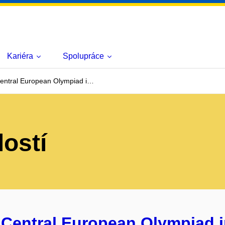
Kariéra
Spolupráce
entral European Olympiad i…
lostí
 Central European Olympiad i