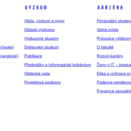
VÝZKUM
KARIÉRA
Věda, výzkum a vývoj
Personální strate
Oblasti výzkumu
Volná místa
Výzkumné skupiny
Průvodce výběrov
 (české)
Doktorské studium
O fakultě
(anglické)
Publikace
Rozvoj kariéry
Přednášky a Informatické kolokvium
Ženy v IT – inspira
Vědecká rada
Etika a ochrana p
Projektová podpora
Podpora genderov
Prevence sexuáln