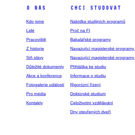
O NÁS
CHCI STUDOVAT
Kdo jsme
Nabídka studijních programů
Lidé
Proč na FI
Pracoviště
Bakalářské programy
Z historie
Navazující magisterské programy
Síň slávy
Navazující magisterské programy 
Důležité dokumenty
Přihláška ke studiu
Akce a konference
Informace o studiu
Fotogalerie událostí
Rigorózní řízení
Pro média
Doktorské studium
Kontakty
Celoživotní vzdělávání
Dny otevřených dveří