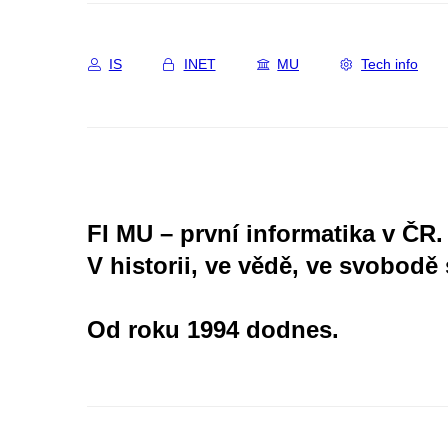
IS
INET
MU
Tech info
FI MU – první informatika v ČR.
V historii, ve vědě, ve svobodě 
Od roku 1994 dodnes.