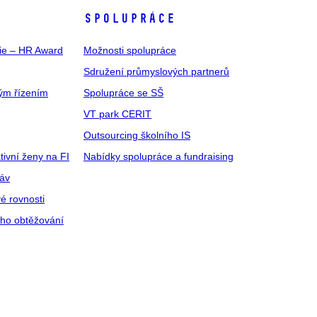
SPOLUPRÁCE
gie – HR Award
Možnosti spolupráce
Sdružení průmyslových partnerů
ým řízením
Spolupráce se SŠ
VT park CERIT
Outsourcing školního IS
tivní ženy na FI
Nabídky spolupráce a fundraising
ráv
é rovnosti
ího obtěžování