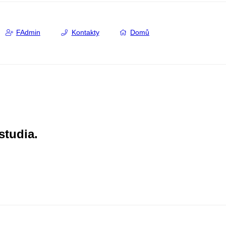
FAdmin
Kontakty
Domů
studia.