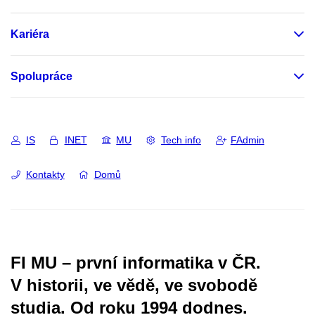
Kariéra
Spolupráce
IS
INET
MU
Tech info
FAdmin
Kontakty
Domů
FI MU – první informatika v ČR.
V historii, ve vědě, ve svobodě
studia.
Od roku 1994 dodnes.