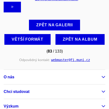
ZPĚT NA GALERII
VĚTŠÍ FORMÁT
ZPĚT NA ALBUM
(
83
/ 133)
Odpovědný kontakt:
webmaster
@fi
.muni
.cz
O nás
Chci studovat
Výzkum