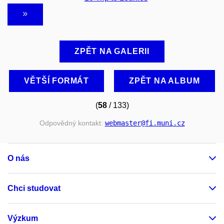
ZPĚT NA GALERII
VĚTŠÍ FORMÁT
ZPĚT NA ALBUM
(
58
/ 133)
Odpovědný kontakt:
webmaster
@fi
.muni
.cz
O nás
Chci studovat
Výzkum