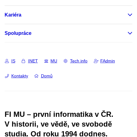
Kariéra
Spolupráce
IS
INET
MU
Tech info
FAdmin
Kontakty
Domů
FI MU – první informatika v ČR.
V historii, ve vědě, ve svobodě
studia.
Od roku 1994 dodnes.