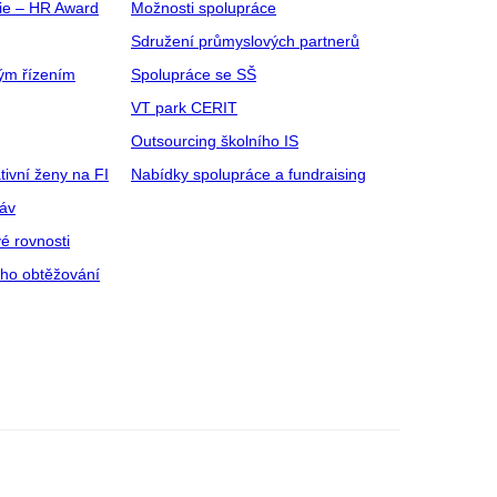
gie – HR Award
Možnosti spolupráce
Sdružení průmyslových partnerů
ým řízením
Spolupráce se SŠ
VT park CERIT
Outsourcing školního IS
tivní ženy na FI
Nabídky spolupráce a fundraising
ráv
é rovnosti
ího obtěžování