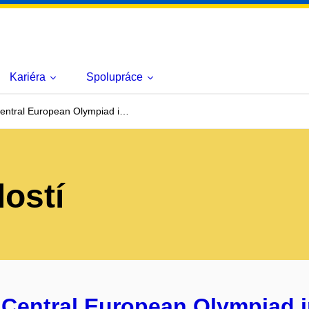
Kariéra
Spolupráce
entral European Olympiad i…
lostí
 Central European Olympiad i