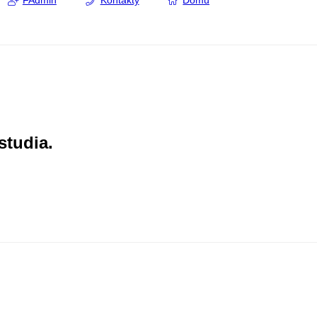
FAdmin
Kontakty
Domů
studia.