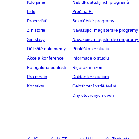
Kdo jsme
Nabídka studijních programů
Lidé
Proč na FI
Pracoviště
Bakalářské programy
Z historie
Navazující magisterské programy
Síň slávy
Navazující magisterské programy 
Důležité dokumenty
Přihláška ke studiu
Akce a konference
Informace o studiu
Fotogalerie událostí
Rigorózní řízení
Pro média
Doktorské studium
Kontakty
Celoživotní vzdělávání
Dny otevřených dveří