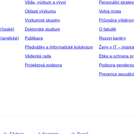
Věda, výzkum a vývoj
Personální strate
Oblasti výzkumu
Volná místa
Výzkumné skupiny
Průvodce výběrov
 (české)
Doktorské studium
O fakultě
(anglické)
Publikace
Rozvoj kariéry
Přednášky a Informatické kolokvium
Ženy v IT – inspira
Vědecká rada
Etika a ochrana p
Projektová podpora
Podpora genderov
Prevence sexuáln