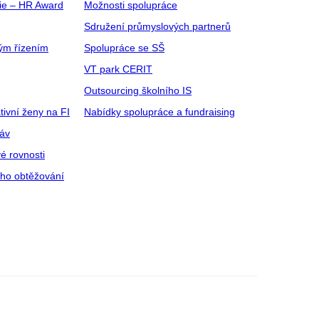
gie – HR Award
Možnosti spolupráce
Sdružení průmyslových partnerů
ým řízením
Spolupráce se SŠ
VT park CERIT
Outsourcing školního IS
tivní ženy na FI
Nabídky spolupráce a fundraising
ráv
é rovnosti
ího obtěžování