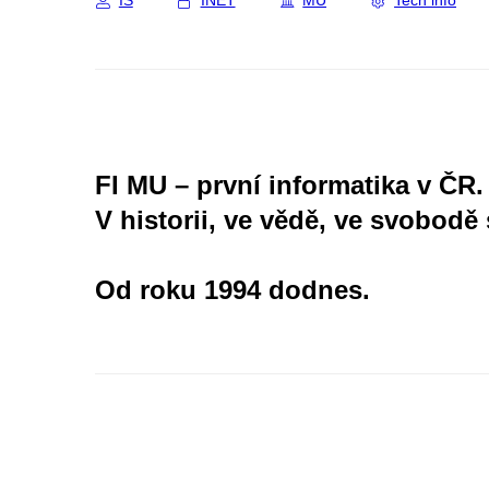
IS
INET
MU
Tech info
FI MU – první informatika v ČR.
V historii, ve vědě, ve svobodě 
Od roku 1994 dodnes.