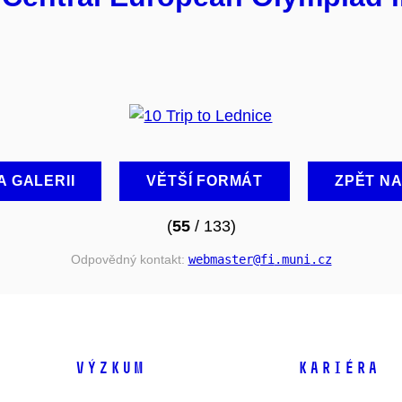
A GALERII
VĚTŠÍ FORMÁT
ZPĚT N
(
55
/ 133)
Odpovědný kontakt:
webmaster
@fi
.muni
.cz
VÝZKUM
KARIÉRA