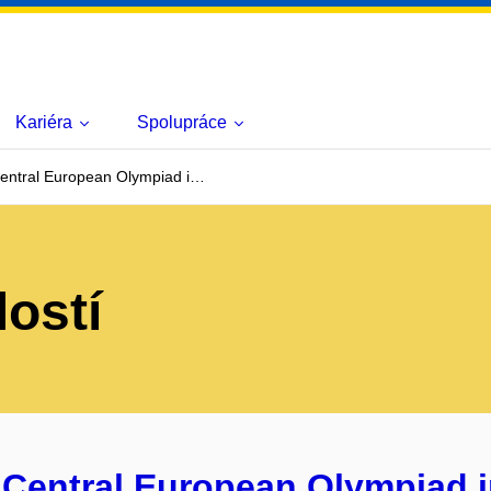
Kariéra
Spolupráce
entral European Olympiad i…
lostí
 Central European Olympiad i