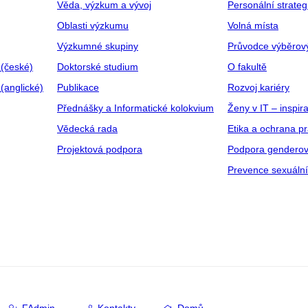
Věda, výzkum a vývoj
Personální strate
Oblasti výzkumu
Volná místa
Výzkumné skupiny
Průvodce výběrov
 (české)
Doktorské studium
O fakultě
(anglické)
Publikace
Rozvoj kariéry
Přednášky a Informatické kolokvium
Ženy v IT – inspira
Vědecká rada
Etika a ochrana p
Projektová podpora
Podpora genderov
Prevence sexuáln