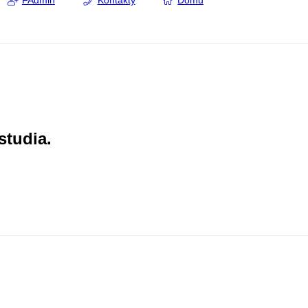
FAdmin
Kontakty
Domů
studia.