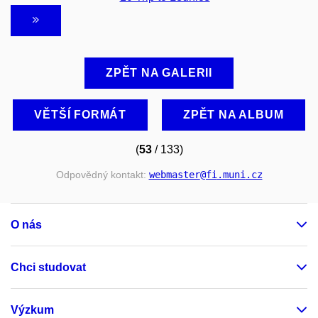
ZPĚT NA GALERII
VĚTŠÍ FORMÁT
ZPĚT NA ALBUM
(
53
/ 133)
Odpovědný kontakt:
webmaster
@fi
.muni
.cz
O nás
Chci studovat
Výzkum