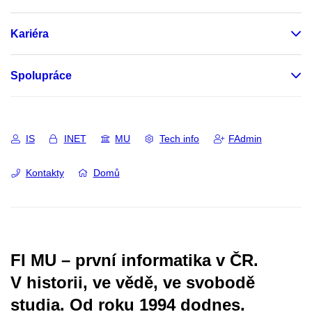
Kariéra
Spolupráce
IS
INET
MU
Tech info
FAdmin
Kontakty
Domů
FI MU – první informatika v ČR.
V historii, ve vědě, ve svobodě
studia.
Od roku 1994 dodnes.