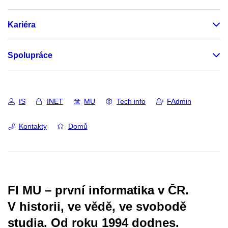
Kariéra
Spolupráce
IS
INET
MU
Tech info
FAdmin
Kontakty
Domů
FI MU – první informatika v ČR.
V historii, ve vědě, ve svobodě
studia.
Od roku 1994 dodnes.