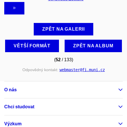
ZPĚT NA GALERII
VĚTŠÍ FORMÁT
ZPĚT NA ALBUM
(
52
/ 133)
Odpovědný kontakt:
webmaster
@fi
.muni
.cz
O nás
Chci studovat
Výzkum