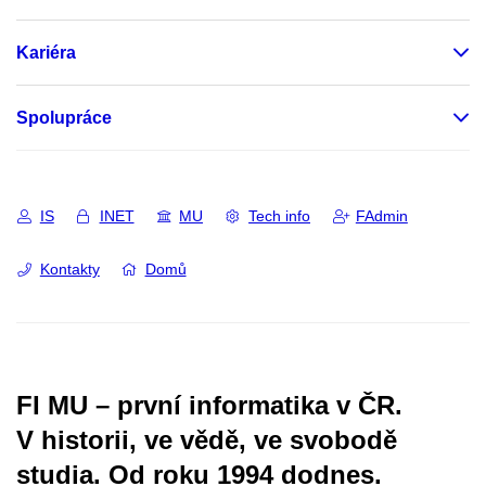
Kariéra
Spolupráce
IS
INET
MU
Tech info
FAdmin
Kontakty
Domů
FI MU – první informatika v ČR.
V historii, ve vědě, ve svobodě
studia.
Od roku 1994 dodnes.