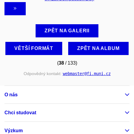
ZPĚT NA GALERII
VĚTŠÍ FORMÁT
ZPĚT NA ALBUM
(
38
/ 133)
Odpovědný kontakt:
webmaster
@fi
.muni
.cz
O nás
Chci studovat
Výzkum