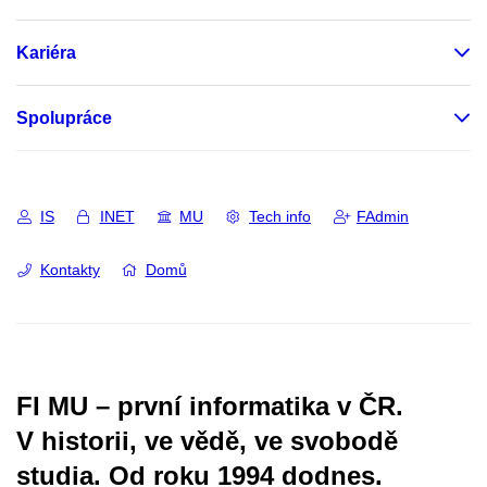
Kariéra
Spolupráce
IS
INET
MU
Tech info
FAdmin
Kontakty
Domů
FI MU – první informatika v ČR.
V historii, ve vědě, ve svobodě
studia.
Od roku 1994 dodnes.