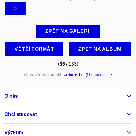
ZPĚT NA GALERII
VĚTŠÍ FORMÁT
ZPĚT NA ALBUM
(
36
/ 133)
Odpovědný kontakt:
webmaster
@fi
.muni
.cz
O nás
Chci studovat
Výzkum