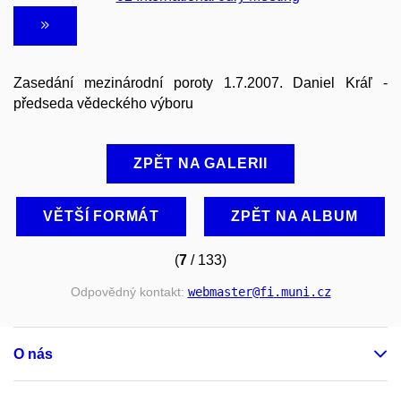
Zasedání mezinárodní poroty 1.7.2007. Daniel Kráľ -
předseda vědeckého výboru
ZPĚT NA GALERII
VĚTŠÍ FORMÁT
ZPĚT NA ALBUM
(
7
/ 133)
Odpovědný kontakt:
webmaster
@fi
.muni
.cz
O nás