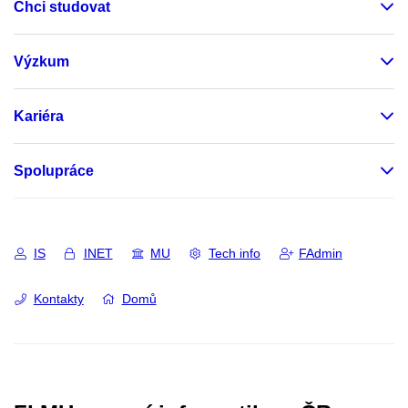
Chci studovat
Výzkum
Kariéra
Spolupráce
IS
INET
MU
Tech info
FAdmin
Kontakty
Domů