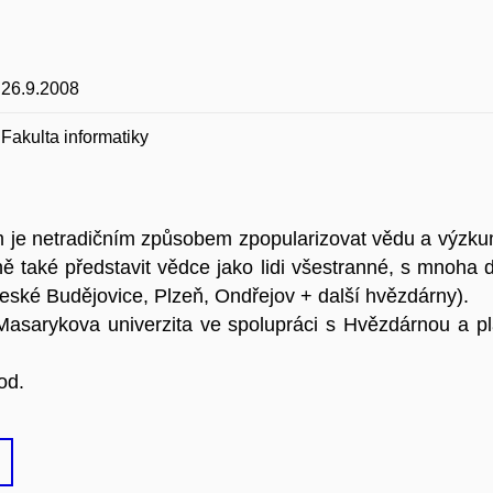
26.9.2008
Fakulta informatiky
m je netradičním způsobem zpopularizovat vědu a výzku
ně také představit vědce jako lidi všestranné, s mnoha
eské Budějovice, Plzeň, Ondřejov + další hvězdárny).
 Masarykova univerzita ve spolupráci s Hvězdárnou a p
od.