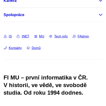
Kariéra
Spolupráce
IS
INET
MU
Tech info
FAdmin
Kontakty
Domů
FI MU – první informatika v ČR.
V historii, ve vědě, ve svobodě
studia.
Od roku 1994 dodnes.