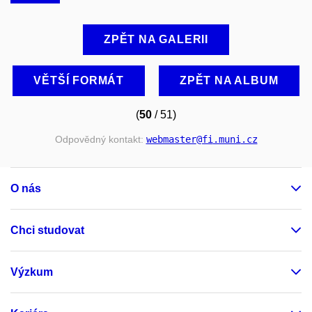
ZPĚT NA GALERII
VĚTŠÍ FORMÁT
ZPĚT NA ALBUM
(
50
/ 51)
Odpovědný kontakt:
webmaster
@fi
.muni
.cz
O nás
Chci studovat
Výzkum