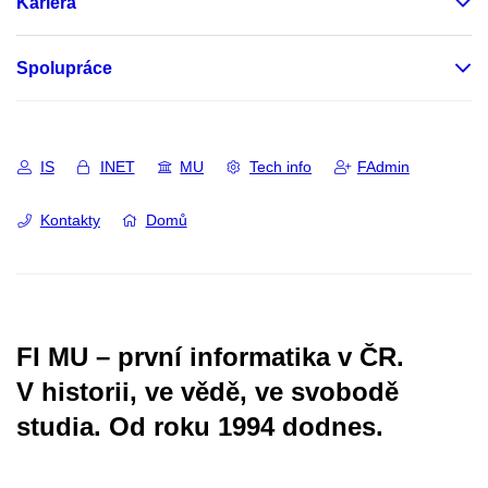
Kariéra
Spolupráce
IS
INET
MU
Tech info
FAdmin
Kontakty
Domů
FI MU – první informatika v ČR.
V historii, ve vědě, ve svobodě
studia.
Od roku 1994 dodnes.