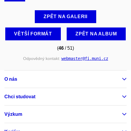
ZPĚT NA GALERII
VĚTŠÍ FORMÁT
ZPĚT NA ALBUM
(
46
/ 51)
Odpovědný kontakt:
webmaster
@fi
.muni
.cz
O nás
Chci studovat
Výzkum