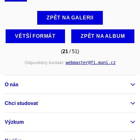
ZPĚT NA GALERII
VĚTŠÍ FORMÁT
ZPĚT NA ALBUM
(
21
/ 51)
Odpovědný kontakt:
webmaster
@fi
.muni
.cz
O nás
Chci studovat
Výzkum