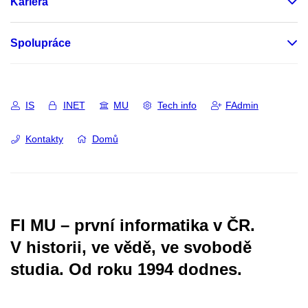
Kariéra
Spolupráce
IS
INET
MU
Tech info
FAdmin
Kontakty
Domů
FI MU – první informatika v ČR.
V historii, ve vědě, ve svobodě
studia.
Od roku 1994 dodnes.