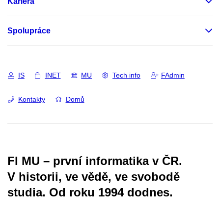
Kariéra
Spolupráce
IS
INET
MU
Tech info
FAdmin
Kontakty
Domů
FI MU – první informatika v ČR.
V historii, ve vědě, ve svobodě
studia.
Od roku 1994 dodnes.