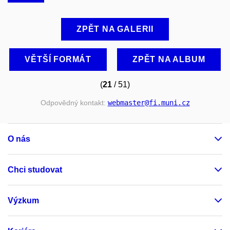
ZPĚT NA GALERII
VĚTŠÍ FORMÁT
ZPĚT NA ALBUM
(
21
/ 51)
Odpovědný kontakt:
webmaster
@fi
.muni
.cz
O nás
Chci studovat
Výzkum