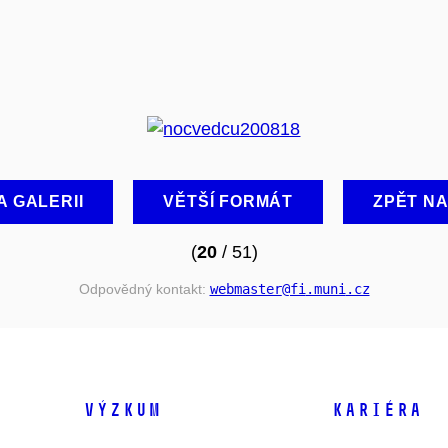
A GALERII
VĚTŠÍ FORMÁT
ZPĚT N
(
20
/ 51)
Odpovědný kontakt:
webmaster
@fi
.muni
.cz
VÝZKUM
KARIÉRA