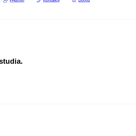
FAdmin
Kontakty
Domů
studia.