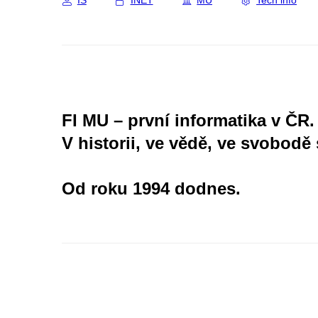
IS
INET
MU
Tech info
FI MU – první informatika v ČR.
V historii, ve vědě, ve svobodě 
Od roku 1994 dodnes.