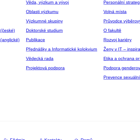
Věda, výzkum a vývoj
Personální strate
Oblasti výzkumu
Volná místa
Výzkumné skupiny
Průvodce výběrov
 (české)
Doktorské studium
O fakultě
(anglické)
Publikace
Rozvoj kariéry
Přednášky a Informatické kolokvium
Ženy v IT – inspira
Vědecká rada
Etika a ochrana p
Projektová podpora
Podpora genderov
Prevence sexuáln