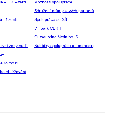
gie – HR Award
Možnosti spolupráce
Sdružení průmyslových partnerů
ým řízením
Spolupráce se SŠ
VT park CERIT
Outsourcing školního IS
tivní ženy na FI
Nabídky spolupráce a fundraising
ráv
é rovnosti
ího obtěžování