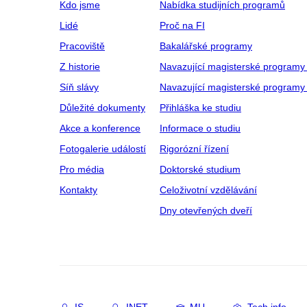
Kdo jsme
Nabídka studijních programů
Lidé
Proč na FI
Pracoviště
Bakalářské programy
Z historie
Navazující magisterské programy
Síň slávy
Navazující magisterské programy 
Důležité dokumenty
Přihláška ke studiu
Akce a konference
Informace o studiu
Fotogalerie událostí
Rigorózní řízení
Pro média
Doktorské studium
Kontakty
Celoživotní vzdělávání
Dny otevřených dveří