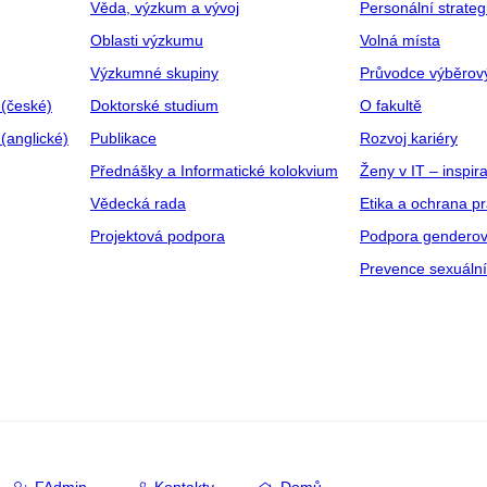
Věda, výzkum a vývoj
Personální strate
Oblasti výzkumu
Volná místa
Výzkumné skupiny
Průvodce výběrov
 (české)
Doktorské studium
O fakultě
(anglické)
Publikace
Rozvoj kariéry
Přednášky a Informatické kolokvium
Ženy v IT – inspira
Vědecká rada
Etika a ochrana p
Projektová podpora
Podpora genderov
Prevence sexuáln