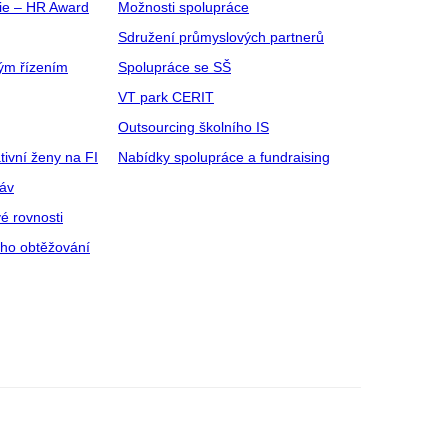
gie – HR Award
Možnosti spolupráce
Sdružení průmyslových partnerů
ým řízením
Spolupráce se SŠ
VT park CERIT
Outsourcing školního IS
tivní ženy na FI
Nabídky spolupráce a fundraising
ráv
é rovnosti
ího obtěžování