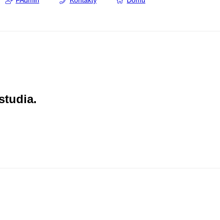
FAdmin
Kontakty
Domů
studia.