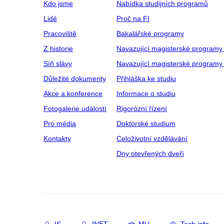
Kdo jsme
Nabídka studijních programů
Lidé
Proč na FI
Pracoviště
Bakalářské programy
Z historie
Navazující magisterské programy
Síň slávy
Navazující magisterské programy 
Důležité dokumenty
Přihláška ke studiu
Akce a konference
Informace o studiu
Fotogalerie událostí
Rigorózní řízení
Pro média
Doktorské studium
Kontakty
Celoživotní vzdělávání
Dny otevřených dveří