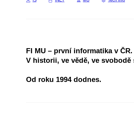
IS
INET
MU
Tech info
FI MU – první informatika v ČR.
V historii, ve vědě, ve svobodě 
Od roku 1994 dodnes.