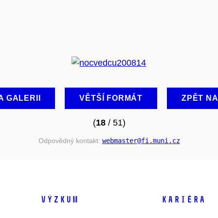
A GALERII
VĚTŠÍ FORMÁT
ZPĚT N
(
18
/ 51)
Odpovědný kontakt:
webmaster
@fi
.muni
.cz
VÝZKUM
KARIÉRA