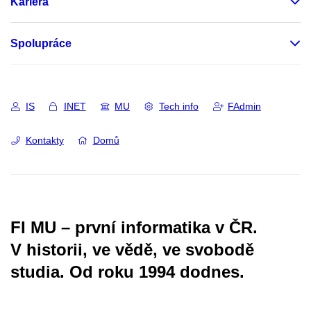
Kariéra
Spolupráce
IS
INET
MU
Tech info
FAdmin
Kontakty
Domů
FI MU – první informatika v ČR.
V historii, ve vědě, ve svobodě
studia.
Od roku 1994 dodnes.