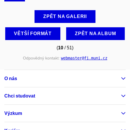
ZPĚT NA GALERII
VĚTŠÍ FORMÁT
ZPĚT NA ALBUM
(
10
/ 51)
Odpovědný kontakt:
webmaster
@fi
.muni
.cz
O nás
Chci studovat
Výzkum